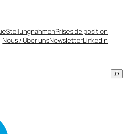
ue
Stellungnahmen
Prises de position
Nous
/ Über uns
Newsletter
Linkedin
Recher