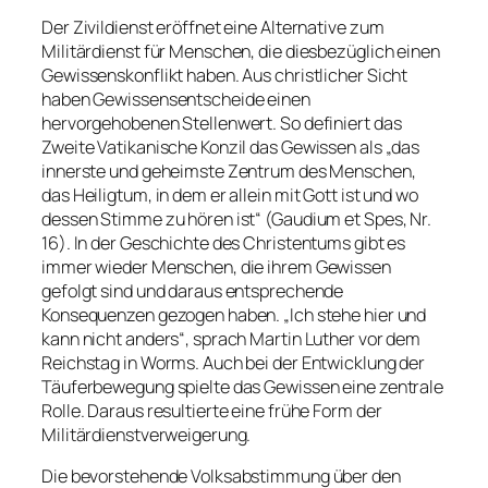
Der Zivildienst eröffnet eine Alternative zum
Militärdienst für Menschen, die diesbezüglich einen
Gewissenskonflikt haben. Aus christlicher Sicht
haben Gewissensentscheide einen
hervorgehobenen Stellenwert. So definiert das
Zweite Vatikanische Konzil das Gewissen als „das
innerste und geheimste Zentrum des Menschen,
das Heiligtum, in dem er allein mit Gott ist und wo
dessen Stimme zu hören ist“ (Gaudium et Spes, Nr.
16). In der Geschichte des Christentums gibt es
immer wieder Menschen, die ihrem Gewissen
gefolgt sind und daraus entsprechende
Konsequenzen gezogen haben. „Ich stehe hier und
kann nicht anders“, sprach Martin Luther vor dem
Reichstag in Worms. Auch bei der Entwicklung der
Täuferbewegung spielte das Gewissen eine zentrale
Rolle. Daraus resultierte eine frühe Form der
Militärdienstverweigerung.
Die bevorstehende Volksabstimmung über den