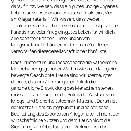
darauf hinzuweisen, dass ein gutes und gelungenes
Leben für Menschen anders aussieht als ein „Mehr
an Kriegsmaterial“. Wir wissen, dass weder
totalitäre Staatsverhältnisse noch religiös gefärbter
Fanatismus oder Krieg ein gutes Leben für wirklich
alle schaffen können. Lieferungen von
Kriegsmaterial in Länder mit internen Konflikten
verschärfen diesegesellschaftlichen Konflikte.
Das Christentum und insbesondere die Katholische
Kirche haben gegenüber Waffen wie auch Krieg eine
bewegte Geschichte. Heute sind wir überzeugter
denn je, dass im Zentrum jeder Politik die
ganzheitliche Entwicklung des Menschen stehen
muss. Dies gilt auch für die Politik der Ausfuhr von
Kriegs- und Sicherheitstechnik-Material. Darum ist
der letzte Orientierungspunkt für eine ethische
Beurteilung des Exports von Kriegsmaterial nicht der
wirtschaftliche Nutzen und damit auch nicht die
Sicherung von Arbeitsplätzen. Vielmehr ist das