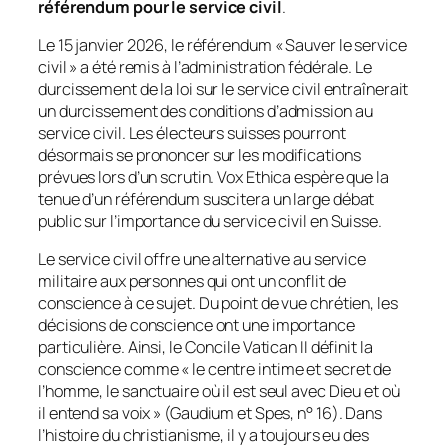
référendum pour le service civil
.
Le 15 janvier 2026, le référendum « Sauver le service
civil » a été remis à l’administration fédérale. Le
durcissement de la loi sur le service civil entraînerait
un durcissement des conditions d’admission au
service civil. Les électeurs suisses pourront
désormais se prononcer sur les modifications
prévues lors d’un scrutin. Vox Ethica espère que la
tenue d’un référendum suscitera un large débat
public sur l’importance du service civil en Suisse.
Le service civil offre une alternative au service
militaire aux personnes qui ont un conflit de
conscience à ce sujet. Du point de vue chrétien, les
décisions de conscience ont une importance
particulière. Ainsi, le Concile Vatican II définit la
conscience comme « le centre intime et secret de
l’homme, le sanctuaire où il est seul avec Dieu et où
il entend sa voix » (Gaudium et Spes, n° 16). Dans
l’histoire du christianisme, il y a toujours eu des