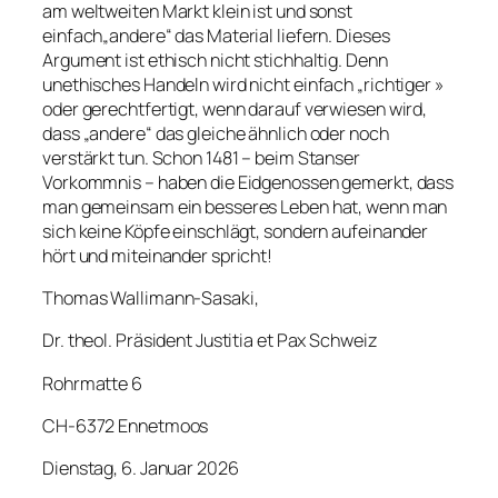
am weltweiten Markt klein ist und sonst
einfach„andere“ das Material liefern. Dieses
Argument ist ethisch nicht stichhaltig. Denn
unethisches Handeln wird nicht einfach „richtiger »
oder gerechtfertigt, wenn darauf verwiesen wird,
dass „andere“ das gleiche ähnlich oder noch
verstärkt tun. Schon 1481 – beim Stanser
Vorkommnis – haben die Eidgenossen gemerkt, dass
man gemeinsam ein besseres Leben hat, wenn man
sich keine Köpfe einschlägt, sondern aufeinander
hört und miteinander spricht!
Thomas Wallimann-Sasaki,
Dr. theol. Präsident Justitia et Pax Schweiz
Rohrmatte 6
CH-6372 Ennetmoos
Dienstag, 6. Januar 2026