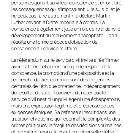
personnes qui ont suivi leur conscience et en ont tiré
les conséquences qui s’imposaient. « Je suis ici et je
ne peux pas faire autrement », a déclaré Martin
Luther devant la Diète impériale à Worms. La
conscience a également joué un rôle central dans le
développement du mouvement anabaptiste. Il en a
résulté une forme précoce d’objection de
conscience au service militaire.
Le référendum sur le service civil invite à réaffirmer
avec patience et cohérence que le respect de la
conscience, la promotion d’une paix positive et la
recherche du bien commun sont des exigences
centrales de l’éthique chrétienne. Indépendamment
du résultat du vote, il convient de noter que le
service civil n’est ni un privilège ni une échappatoire,
mais une expression légitime et précieuse de ces
exigences éthiques. Sa défense s’inscrit dans une
tradition chrétienne qui reconnaît la complexité des
ordres politiques, la fragilité des décisions humaines
et, en même temps, la vocation universelle d’être